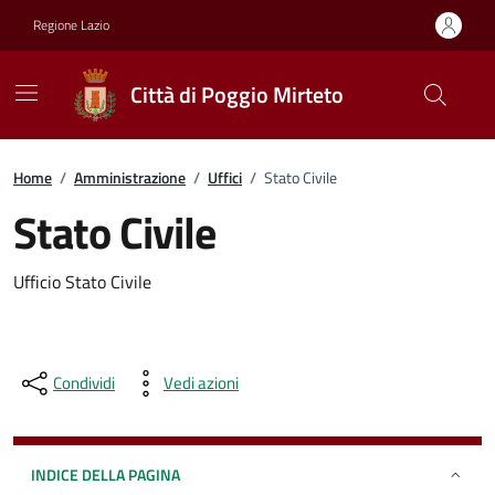
Vai ai contenuti
Vai al footer
Regione Lazio
Città di Poggio Mirteto
Home
/
Amministrazione
/
Uffici
/
Stato Civile
Stato Civile
Ufficio Stato Civile
Condividi
Vedi azioni
INDICE DELLA PAGINA