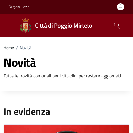
Vai ai contenuti
Vai al footer
Regione Lazio
Città di Poggio Mirteto
Home
/
Novità
Novità
Tutte le novità comunali per i cittadini per restare aggiornati.
In evidenza