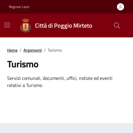
Vai ai contenuti
Vai al footer
Regione Lazio
Città di Poggio Mirteto
Home
/
Argomenti
/
Turismo
Turismo
Dettagli dell'argomento
Servizi comunali, documenti, uffici, notizie ed eventi
relativi a Turismo