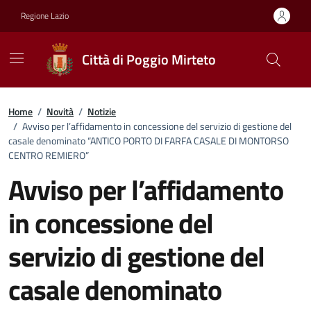
Vai ai contenuti
Vai al footer
Regione Lazio
Città di Poggio Mirteto
Home
/
Novità
/
Notizie
/
Avviso per l’affidamento in concessione del servizio di gestione del
casale denominato “ANTICO PORTO DI FARFA CASALE DI MONTORSO
CENTRO REMIERO”
Avviso per l’affidamento
in concessione del
servizio di gestione del
casale denominato