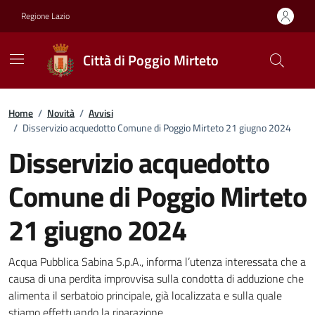
Vai ai contenuti
Vai al footer
Regione Lazio
Città di Poggio Mirteto
Home
/
Novità
/
Avvisi
/
Disservizio acquedotto Comune di Poggio Mirteto 21 giugno 2024
Disservizio acquedotto
Comune di Poggio Mirteto
21 giugno 2024
Dettagli della notizia
Acqua Pubblica Sabina S.p.A., informa l’utenza interessata che a
causa di una perdita improvvisa sulla condotta di adduzione che
alimenta il serbatoio principale, già localizzata e sulla quale
stiamo effettuando la riparazione.