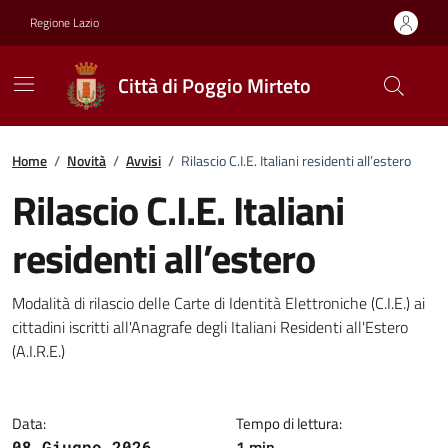
Vai ai contenuti
Vai al footer
Regione Lazio
Città di Poggio Mirteto
Home
/
Novità
/
Avvisi
/
Rilascio C.I.E. Italiani residenti all’estero
Rilascio C.I.E. Italiani
residenti all’estero
Dettagli della notizia
Modalità di rilascio delle Carte di Identità Elettroniche (C.I.E.) ai
cittadini iscritti all'Anagrafe degli Italiani Residenti all'Estero
(A.I.R.E.)
Data:
Tempo di lettura:
1 min
08 Giugno 2026