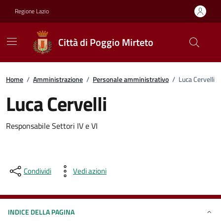
Vai ai contenuti
Vai al footer
Regione Lazio
Città di Poggio Mirteto
Home
/
Amministrazione
/
Personale amministrativo
/
Luca Cervelli
Luca Cervelli
Responsabile Settori IV e VI
Condividi
Vedi azioni
INDICE DELLA PAGINA