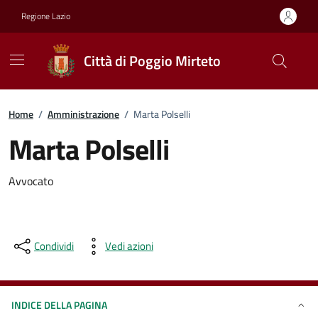
Vai ai contenuti
Vai al footer
Regione Lazio
Città di Poggio Mirteto
Home
/
Amministrazione
/
Marta Polselli
Marta Polselli
Avvocato
Condividi
Vedi azioni
INDICE DELLA PAGINA