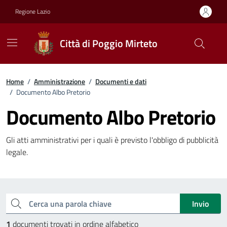
Vai ai contenuti
Vai al footer
Regione Lazio
Città di Poggio Mirteto
Home
/
Amministrazione
/
Documenti e dati
/
Documento Albo Pretorio
Documento Albo Pretorio
Gli atti amministrativi per i quali è previsto l'obbligo di pubblicità
legale.
Esplora tutti i documenti
Cerca una parola chiave
Invio
1
documenti trovati in ordine alfabetico