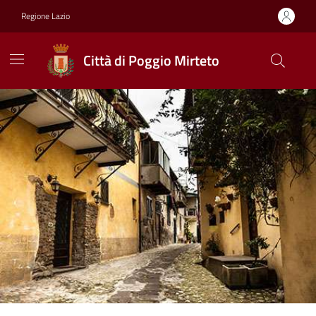
Vai ai contenuti
Vai al footer
Regione Lazio
Città di Poggio Mirteto