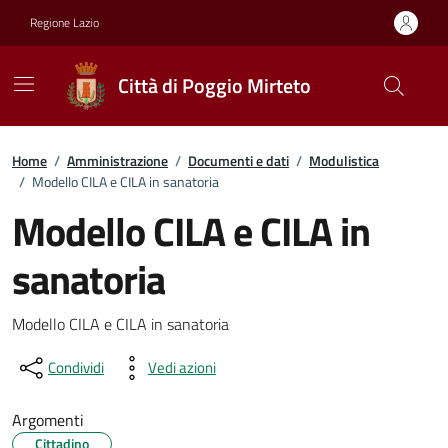
Vai ai contenuti
Vai al footer
Regione Lazio
Città di Poggio Mirteto
Home
/
Amministrazione
/
Documenti e dati
/
Modulistica
/
Modello CILA e CILA in sanatoria
Modello CILA e CILA in
sanatoria
Dettagli del documento
Modello CILA e CILA in sanatoria
Condividi
Vedi azioni
Argomenti
Cittadino