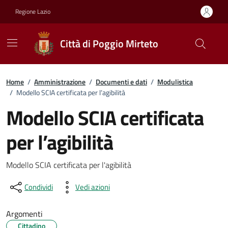
Vai ai contenuti
Vai al footer
Regione Lazio
Città di Poggio Mirteto
Home
/
Amministrazione
/
Documenti e dati
/
Modulistica
/
Modello SCIA certificata per l’agibilità
Modello SCIA certificata
per l’agibilità
Dettagli del documento
Modello SCIA certificata per l'agibilità
Condividi
Vedi azioni
Argomenti
Cittadino