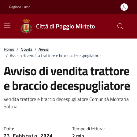
Vai ai contenuti
Vai al footer
Regione Lazio
Città di Poggio Mirteto
Home
/
Novità
/
Avvisi
/
Avviso di vendita trattore e braccio decespugliatore
Avviso di vendita trattore
e braccio decespugliatore
Dettagli della notizia
Vendita trattore e braccio decespugliatore Comunità Montana
Sabina
Data:
Tempo di lettura:
2 min
23 Febbraio 2024